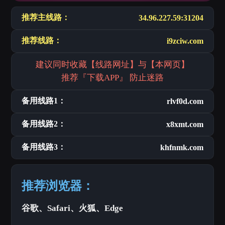
推荐主线路：
34.96.227.59:31204
推荐线路：
i9zciw.com
建议同时收藏【线路网址】与【本网页】
推荐『下载APP』 防止迷路
备用线路1：
rlvf0d.com
备用线路2：
x8xmt.com
备用线路3：
khfnmk.com
推荐浏览器：
谷歌、Safari、火狐、Edge